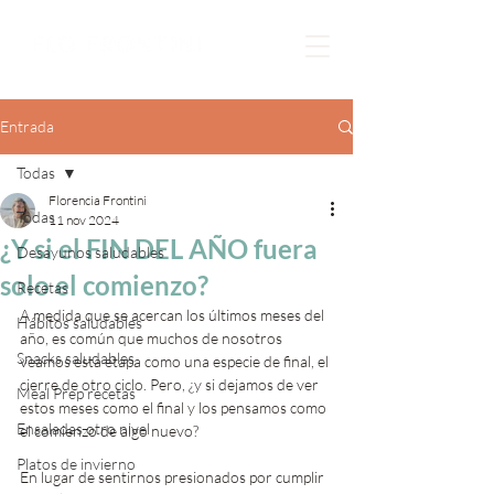
Entrada
Todas
Florencia Frontini
Todas
11 nov 2024
¿Y si el FIN DEL AÑO fuera
Desayunos saludables
solo el comienzo?
Recetas
A medida que se acercan los últimos meses del 
Hábitos saludables
año, es común que muchos de nosotros 
Snacks saludables
veamos esta etapa como una especie de final, el 
cierre de otro ciclo. Pero, ¿y si dejamos de ver 
Meal Prep recetas
estos meses como el final y los pensamos como 
Ensaladas otro nivel
el comienzo de algo nuevo? 
Platos de invierno
En lugar de sentirnos presionados por cumplir 