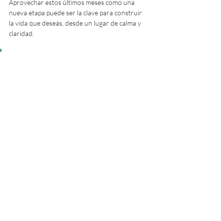
Aprovechar estos últimos meses como una 
nueva etapa puede ser la clave para construir 
la vida que deseás, desde un lugar de calma y 
claridad. 
Porque, en realidad, nada se termina. 
Todo empieza en vos y en la decisión 
de aprovechar este tiempo para 
sembrar esos cambios que tanto 
deseás. 
El fin de año puede ser el momento perfecto 
para poner en marcha los primeros pasos y, 
con ellos, comenzar un nuevo ciclo de 
crecimiento.
Hábitos saludables