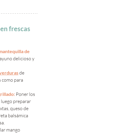
ien frescas 
 mantequilla de 
ayuno delicioso y 
 verduras
 de 
s como para 
rillado:
 Poner los 
r, luego preparar 
xtas, queso de 
reta balsámica 
sa.
clar mango 