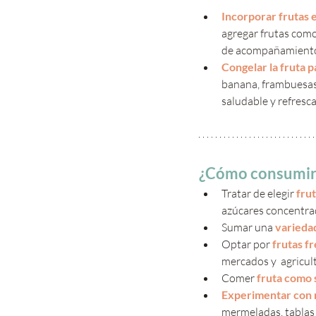
Incorporar frutas e
agregar frutas como
de acompañamiento 
Congelar la fruta 
banana, frambuesas,
saludable y refresc
¿Cómo consumir 
Tratar de elegir 
fru
azúcares concentra
Sumar una 
variedad
Optar por 
frutas fr
mercados y  agricult
Comer
 fruta como 
Experimentar con 
mermeladas, tablas 