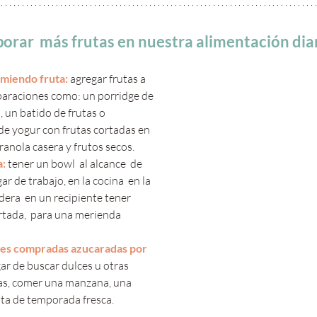
porar  más frutas en nuestra alimentación diar
miendo fruta:
 agregar frutas a 
paraciones como: un porridge de 
, un batido de frutas o 
e yogur con frutas cortadas en 
ranola casera y frutos secos.
: 
te
ner un bowl  al alcance  de 
gar de trabajo, en la cocina  en la 
dera  en un recipiente tener 
rtada,  para una merienda 
ones compradas azucaradas por 
gar de buscar dulces u otras 
as, comer una manzana, una 
ta de temporada fresca.