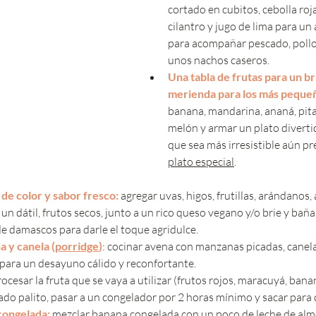
cortado en cubitos, cebolla roja
cilantro y jugo de lima para un
para acompañar pescado, pollo
unos nachos caseros.
Una tabla de frutas para un br
merienda para los más pequeñ
banana, mandarina, ananá, pitah
melón y armar un plato divertid
que sea más irresistible aún pr
plato especial
.
de color y sabor fresco: 
agregar uvas, higos, frutillas, arándanos, 
 dátil, frutos secos, junto a un rico queso vegano y/o brie y bañar
 damascos para darle el toque agridulce.
 y canela (
porridge
)
: cocinar avena con manzanas picadas, canela
 para un desayuno cálido y reconfortante.
rocesar la fruta que se vaya a utilizar (frutos rojos, maracuyá, bana
do palito, pasar a un congelador por 2 horas mínimo y sacar para d
congelada:
 mezclar banana congelada con un poco de leche de alm