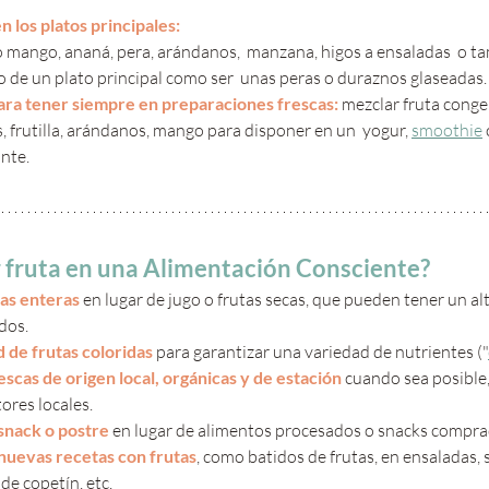
n los platos principales: 
 mango, ananá, pera, arándanos,  manzana, higos a ensaladas  o t
de un plato principal como ser  unas peras o duraznos glaseadas.
para tener siempre en preparaciones frescas: 
mezclar fruta cong
 frutilla, arándanos, mango para disponer en un  yogur, 
smoothie
 
ante.
fruta en una Alimentación Consciente?
tas enteras
 en lugar de jugo o frutas secas, que pueden tener un al
dos.
 de frutas coloridas
 para garantizar una variedad de nutrientes ("
escas de origen local, orgánicas y de estación
 cuando sea posible,
ores locales.
snack o postre
 en lugar de alimentos procesados ​​o snacks compra
nuevas recetas con frutas
, como batidos de frutas, en ensaladas, 
de copetín, etc.