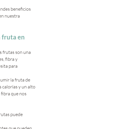
ndes beneficios 
n nuestra 
 fruta en 
as frutas son una 
, fibra y 
sita para 
sumir la fruta de 
calorías y un alto 
 fibra que nos 
 frutas puede 
dantes que pueden 