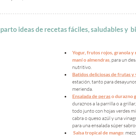
parto ideas de recetas fáciles, saludables y  b
Yogur, frutos rojos, granola y
maní o almendras
, para un des
nutritivo.
Batidos deliciosas de frutas y
estación, tanto para desayuno
merienda.
Ensalada de peras
 o durazno g
duraznos a la parrilla o a grilla
todo junto con hojas verdes mi
cabra o queso azúl y una vinag
para una ensalada súper sabro
Salsa tropical de mango
: mez