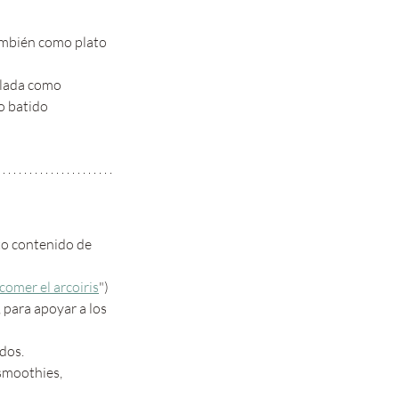
ambién como plato 
elada como 
o batido  
to contenido de 
comer el arcoiris
")
 para apoyar a los 
dos.
smoothies, 