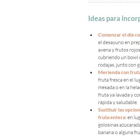
Ideas para incor
Comenzar el día co
el desayuno en pre
avena y frutos rojos
cubriendo un bowl d
rodajas, junto con g
Merienda con fruta
fruta fresca en el lu
mesada o en la hela
fruta ya lavada y co
rápida y saludable.
Sustituir las opci
fruta entera:
 en lu
golosinas azucarad
banana o alguna fru