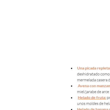
Una picada repleta 
deshidratado como un
mermelada casera de
Avena con manzana
miel/jarabe de arce
Helado de fruta
:
 p
unos moldes de hela
Helado de banana 