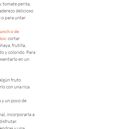
, tomate perita, 
 aderezo delicioso 
 o para untar 
unch o de 
os: 
cortar 
aya, frutilla, 
o y colorido. Para 
esentarlo en un 
algún fruto 
lo con una rica 
 y un poco de 
na), incorporarla a 
isfrutar.
endras y una 