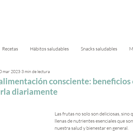
 mí
Servicios
Casas & Deco
Ebooks
Shop
Recetas
Hábitos saludables
Snacks saludables
M
0 mar 2023
3 min de lectura
 de invierno
Granola
alimentación consciente: beneficios 
rla diariamente
Las frutas no solo son deliciosas, sino
llenas de nutrientes esenciales que so
nuestra salud y bienestar en general. 