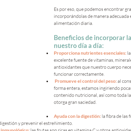
Es por eso, que podemos encontrar gra
incorporándolas de manera adecuada e
alimentación diaria.
Beneficios de incorporar la
nuestro día a día:
Proporciona nutrientes esenciales:
 l
excelente fuente de vitaminas, minerales
antioxidantes que nuestro cuerpo nece
funcionar correctamente.
Promueve el control del peso:
 al con
forma entera, estamos ingiriendo pocas 
contenido nutricional, así como toda la
otorga gran saciedad.
Ayuda con la digestión:
 la fibra de las
digestión y prevenir el estreñimiento.
a inmunológico:
 las frutas son ricas en vitamina C y otros antioxi