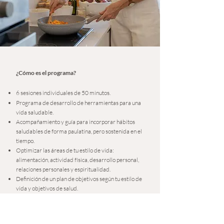
¿Cómo es el programa?
6 sesiones individuales de 50 minutos.
Programa de desarrollo de herramientas para una
vida saludable.
Acompañamiento y guía para incorporar hábitos
saludables de forma paulatina, pero sostenida en el
tiempo.
Optimizar las áreas de tu estilo de vida:
alimentación, actividad física, desarrollo personal,
relaciones personales y espiritualidad.
Definición de un plan de objetivos según tu estilo de
vida y objetivos de salud.
Establecer metas en relación a la actividad física.
Ayudarte a incorporar hábitos más saludables y
funcionales a tu estilo de vida.