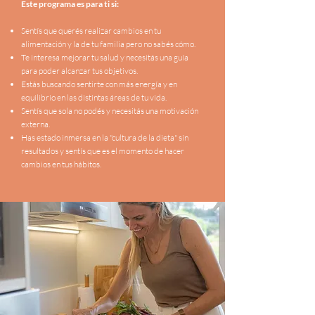
Este programa es para ti si:
Sentís que querés realizar cambios en tu
alimentación y la de tu familia pero no sabés cómo.
Te interesa mejorar tu salud y necesitás una guía
para poder alcanzar tus objetivos.
Estás buscando sentirte con más energía y en
equilibrio en las distintas áreas de tu vida.
Sentís que sola no podés y necesitás una motivación
externa.
Has estado inmersa en la "cultura de la dieta" sin
resultados y sentís que es el momento de hacer
cambios en tus hábitos.