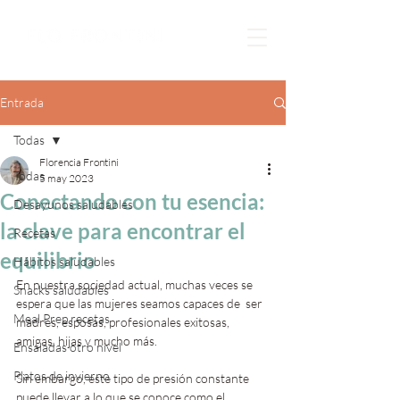
Entrada
Todas
Florencia Frontini
Todas
5 may 2023
Conectando con tu esencia:
Desayunos saludables
la clave para encontrar el
Recetas
equilibrio
Hábitos saludables
En nuestra sociedad actual, muchas veces se 
Snacks saludables
espera que las mujeres seamos capaces de  ser 
Meal Prep recetas
madres, esposas, profesionales exitosas, 
amigas, hijas y mucho más.
Ensaladas otro nivel
Platos de invierno
Sin embargo, este tipo de presión constante 
puede llevar a lo que se conoce como el 