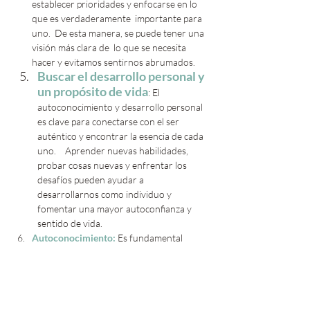
establecer prioridades y enfocarse en lo 
que es verdaderamente  importante para 
uno.  De esta manera, se puede tener una 
visión más clara de  lo que se necesita 
hacer y evitamos sentirnos abrumados.
Buscar el desarrollo personal y 
un propósito de vida
: El 
autoconocimiento y desarrollo personal 
es clave para conectarse con el ser 
auténtico y encontrar la esencia de cada 
uno. 	Aprender nuevas habilidades, 
probar cosas nuevas y enfrentar los 
desafíos pueden ayudar a 
desarrollarnos como individuo y 
fomentar una mayor autoconfianza y 
sentido de vida. 			  
Autoconocimiento:
 Es fundamental 
conocerse a mismo,  dedicar tiempo a 
reflexionar 
sobre nuestros  valores y 
pasiones. Para ello podemos hacer uso de 
herramientas como la meditación, la 