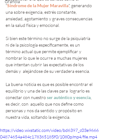
Granola
"
Síndrome de la Mujer Maravilla
", generando 
una sobre exigencia, estrés constante, 
ansiedad, agotamiento y graves consecuencias 
en la salud física y emocional.
Si bien este término no surge de la psiquiatría 
ni de la psicología específicamente, es un 
término actual que permite ejemplificar y 
nombrar lo que le ocurre a muchas mujeres 
que intentan cubrir las expectativas de los 
demás y  alejándose de su verdadera esencia.
La buena noticia es que es posible encontrar el 
equilibrio y una de las claves para  lograrlo es 
conectar con nuestro 
ser auténtico y esencia
, 
es decir, con  aquello que nos define como 
personas y nos da sentido y propósito en  
nuestra vida, soltando la exigencia.
https://video.wixstatic.com/video/bd6397_c03e9666
04874654a484c178365185f0/1080p/mp4/file.mp4