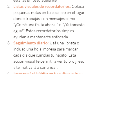
estarás un paso adelante.
Listas visuales de recordatorios: 
Colocá 
pequeñas notas en tu cocina o en el lugar 
donde trabajás, con mensajes como: 
“¡Comé una fruta ahora!” o “¿Ya tomaste 
agua?”. Estos recordatorios simples 
ayudan a mantenerte enfocada.
Seguimiento diario: 
Usá una libreta o 
incluso una hoja impresa para marcar 
cada día que cumplas tu hábito. Esta 
acción visual te permitirá ver tu progreso 
y te motivará a continuar.
Incorporá el hábito en tu rutina actual: 
Por ejemplo, si querés comer más frutas, 
colocá una manzana junto a tu café de la 
mañana o llevá frutas cortadas en tu 
bolso para la tarde.
Practicas de gratitud y reflexión: 
Al final 
del día, dedicá 5 minutos a escribir una 
cosa positiva que lograste con tu hábito. 
Esto te ayudará a reforzar la constancia y 
a enfocarte en tus avances