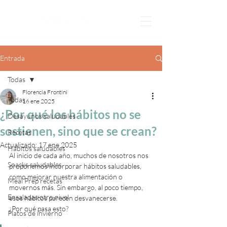
Entrada
Todas
Florencia Frontini
Todas
16 ene 2025
¿Por qué los hábitos no se
Desayunos saludables
sostienen, sino que se crean?
Recetas
Actualizado:
17 ene 2025
Hábitos saludables
Al inicio de cada año, muchos de nosotros nos 
Snacks saludables
proponemos incorporar hábitos saludables, 
como mejorar nuestra alimentación o 
Meal Prep recetas
movernos más. Sin embargo, al poco tiempo, 
Ensaladas otro nivel
esos hábitos parecen desvanecerse. 
¿Por qué pasa esto?
Platos de invierno