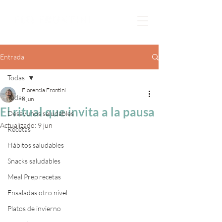
Entrada
Todas
Florencia Frontini
Todas
8 jun
El ritual que invita a la pausa
Desayunos saludables
Actualizado:
9 jun
Recetas
Hábitos saludables
Snacks saludables
Meal Prep recetas
Ensaladas otro nivel
Platos de invierno