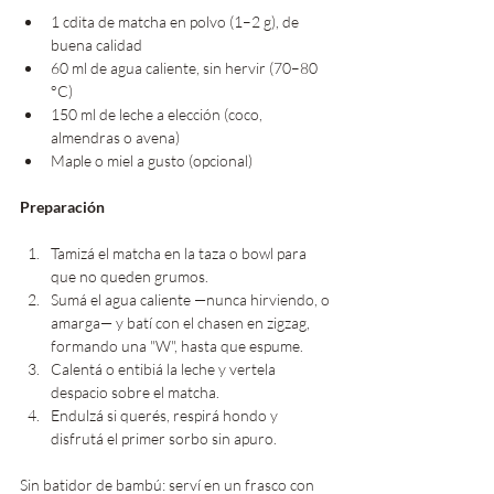
1 cdita de matcha en polvo (1–2 g), de 
buena calidad 
60 ml de agua caliente, sin hervir (70–80 
°C) 
150 ml de leche a elección (coco, 
almendras o avena) 
Maple o miel a gusto (opcional)
Preparación
Tamizá el matcha en la taza o bowl para 
que no queden grumos.
Sumá el agua caliente —nunca hirviendo, o 
amarga— y batí con el chasen en zigzag, 
formando una "W", hasta que espume.
Calentá o entibiá la leche y vertela 
despacio sobre el matcha.
Endulzá si querés, respirá hondo y 
disfrutá el primer sorbo sin apuro.
Sin batidor de bambú: serví en un frasco con 