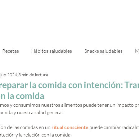
 mí
Servicios
Casas & Deco
Ebooks
Shop
Recetas
Hábitos saludables
Snacks saludables
M
 jun 2024
3 min de lectura
 de invierno
Granola
preparar la comida con intención: Tr
on la comida
amos y consumimos nuestros alimentos puede tener un impacto p
comida y nuestra salud general. 
ón de las comidas en un 
ritual consciente
 puede cambiar radicalm
tación y la relación con la comida.