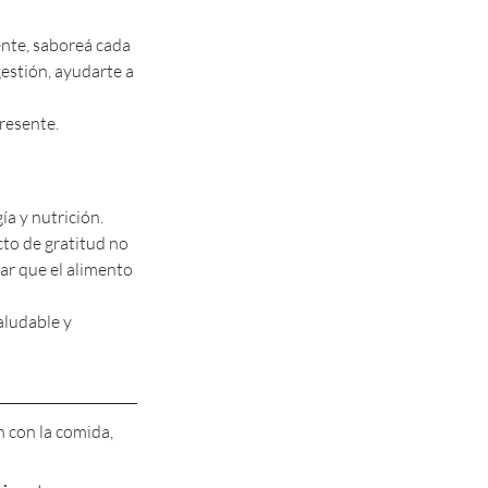
ente, saboreá cada 
estión, ayudarte a 
resente.
a y nutrición. 
to de gratitud no 
r que el alimento 
aludable y 
 con la comida, 