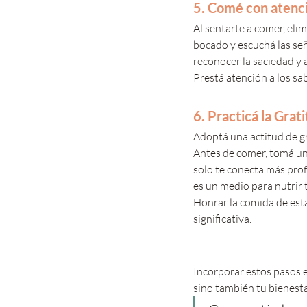
5. Comé con atenc
Al sentarte a comer, eli
bocado y escuchá las señ
reconocer la saciedad y 
Prestá atención a los sa
6. Practicá la Grat
Adoptá una actitud de gr
Antes de comer, tomá un
solo te conecta más pro
es un medio para nutrir t
Honrar la comida de esta
significativa.
Incorporar estos pasos e
sino también tu bienesta