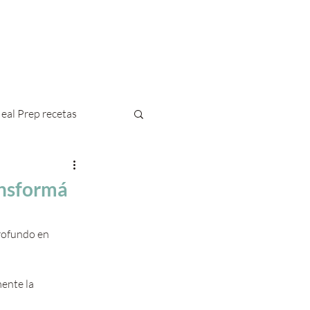
Blog
Contacto
eal Prep recetas
ansformá
rofundo en 
ente la 