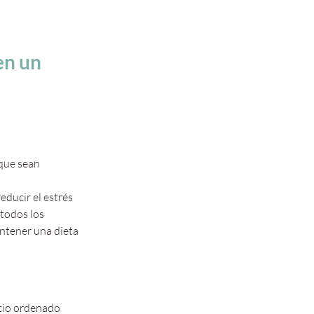
en un 
que sean 
educir el estrés 
todos los 
ntener una dieta 
cio ordenado 