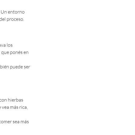
. Un entorno 
del proceso.
va los 
o que ponés en 
mbién puede ser 
con hierbas 
 vea más rica, 
 comer sea más 