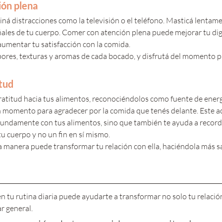
ión plena
miná distracciones como la televisión o el teléfono. Masticá lentam
ales de tu cuerpo. Comer con atención plena puede mejorar tu dig
aumentar tu satisfacción con la comida. 
bores, texturas y aromas de cada bocado, y disfrutá del momento p
itud
atitud hacia tus alimentos, reconociéndolos como fuente de energí
 momento para agradecer por la comida que tenés delante. Este ac
fundamente con tus alimentos, sino que también te ayuda a recorda
u cuerpo y no un fin en sí mismo. 
 manera puede transformar tu relación con ella, haciéndola más s
n tu rutina diaria puede ayudarte a transformar no solo tu relación
r general.