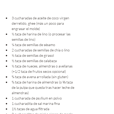
3 cucharadas de aceite de coco virgen 
derretido, ghee (más un poco para 
engrasar el molde)
½ taza de harina de lino (o procesar las 
semillas de lino)
¼ taza de semillas de sésamo
2 cucharadas de semillas de chía o lino 
½ taza de semillas de girasol 
½ taza de semillas de calabaza 
½ taza de nueces, almendras o avellanas 
(+1/2 taza de frutos secos opcional)
¾ taza de avena arrollada (sin gluten)
¾ taza de harina de almendras (o ⅓ taza 
de la pulpa que queda tras hacer leche de 
almendras)
1 cucharada de psyllium en polvo 
1 cucharadita de sal marina fina
1½ tazas de agua filtrada