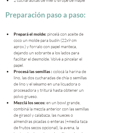
2 cucharaditas de miel o sirope de maple
Preparación paso a paso:
Prepará el molde:
 pincelá con aceite de 
coco un molde para budín (22x9 cm 
aprox.) y forralo con papel manteca, 
dejando un sobrante a los lados para 
facilitar el desmolde. Volvé a pincelar el 
papel.
Procesá las semillas :
 colocá la harina de 
lino, las dos cucharadas de chía o semillas 
de lino y el sésamo en una licuadora o 
procesadora y triturá hasta obtener un 
polvo grueso.
Mezclá los secos:
 en un bowl grande, 
combiná la mezcla anterior con las semillas 
de girasol y calabaza, las nueces o 
almendras picadas o enteras (+media taza 
de frutos secos opcional), la avena, la 