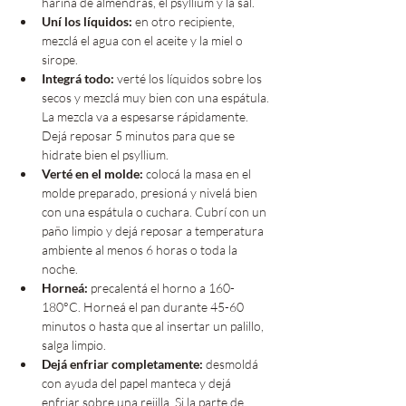
harina de almendras, el psyllium y la sal.
Uní los líquidos:
 en otro recipiente, 
mezclá el agua con el aceite y la miel o 
sirope.
Integrá todo:
 verté los líquidos sobre los 
secos y mezclá muy bien con una espátula. 
La mezcla va a espesarse rápidamente. 
Dejá reposar 5 minutos para que se 
hidrate bien el psyllium.
Verté en el molde:
 colocá la masa en el 
molde preparado, presioná y nivelá bien 
con una espátula o cuchara. Cubrí con un 
paño limpio y dejá reposar a temperatura 
ambiente al menos 6 horas o toda la 
noche.
Horneá:
 precalentá el horno a 160-
180°C. Horneá el pan durante 45-60 
minutos o hasta que al insertar un palillo, 
salga limpio.
Dejá enfriar completamente:
 desmoldá 
con ayuda del papel manteca y dejá 
enfriar sobre una rejilla. Si la parte de 