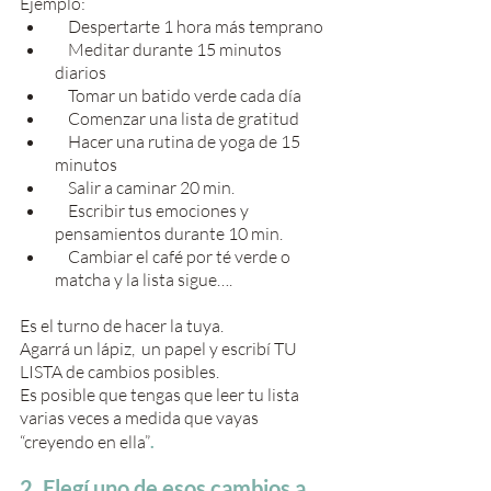
Ejemplo:
    Despertarte 1 hora más temprano
    Meditar durante 15 minutos 
diarios
    Tomar un batido verde cada día
    Comenzar una lista de gratitud
    Hacer una rutina de yoga de 15 
minutos
    Salir a caminar 20 min. 
    Escribir tus emociones y 
pensamientos durante 10 min.
    Cambiar el café por té verde o 
matcha y la lista sigue….
Es el turno de hacer la tuya. 
Agarrá un lápiz,  un papel y escribí TU 
LISTA de cambios posibles.
Es posible que tengas que leer tu lista 
varias veces a medida qu
e vayas 
“creyendo en ella”
.
2. Elegí uno de esos cambios a 