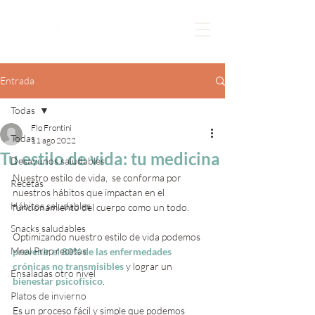
Entrada
Todas
Flo Frontini
Todas
11 ago 2022
Tu estilo de vida: tu medicina
Desayunos saludables
Nuestro estilo de vida,  se conforma por 
Recetas
nuestros hábitos que impactan en el 
Hábitos saludables
funcionamiento del cuerpo como un todo. 
Snacks saludables
Optimizando nuestro estilo de vida podemos 
Meal Prep recetas
prevenir el 80% de las enfermedades 
crónicas no transmisibles 
y lograr un 
Ensaladas otro nivel
bienestar psicofísico
.
Platos de invierno
Es un proceso fácil y simple que podemos 