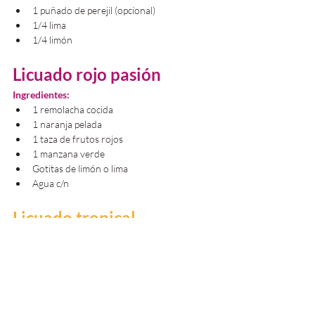
1 puñado de perejil (opcional)
1/4 lima
1/4 limón
Licuado rojo pasión
Ingredientes:
1 remolacha cocida
1 naranja pelada
1 taza de frutos rojos
1 manzana verde
Gotitas de limón o lima
Agua c/n
Licuado tropical
Ingredientes:
1/2 ananá chica pelada y sin el corazón
1 naranja grande pelada
2 zanahorias medianas
1/2 raíz de jengibre
1/2 limón