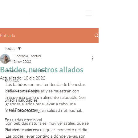
Entrada
Todas
Florencia Frontini
Todas
2 nov 2022
Batidos, nuestros aliados
Desayunos saludables
Actualizado:
10 dic 2022
Recetas
Los batidos son una tendencia de bienestar 
Hábitos saludables
cada vez más popular y se muestran con 
frecuencia como un alimento saludable. Son  
Snacks saludables
grandes aliados para llevar a cabo una 
Meal Prep recetas
alimentación con gran calidad nutricional.
Ensaladas otro nivel
Son bebidas naturales, muy versátiles, que se 
Platos de invierno
pueden tomar en cualquier momento del día. 
Las podés llevar contigo a dónde vayas, son 