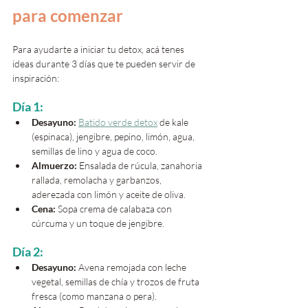
para comenzar
Para ayudarte a iniciar tu detox, acá tenes 
ideas durante 3 días que te pueden servir de 
inspiración:
Día 1:
Desayuno:
Batido verde detox
 de kale 
(espinaca), jengibre, pepino, limón, agua, 
semillas de lino y agua de coco.
Almuerzo:
 Ensalada de rúcula, zanahoria 
rallada, remolacha y garbanzos, 
aderezada con limón y aceite de oliva.
Cena:
 Sopa crema de calabaza con 
cúrcuma y un toque de jengibre.
Día 2:
Desayuno:
 Avena remojada con leche 
vegetal, semillas de chía y trozos de fruta 
fresca (como manzana o pera).