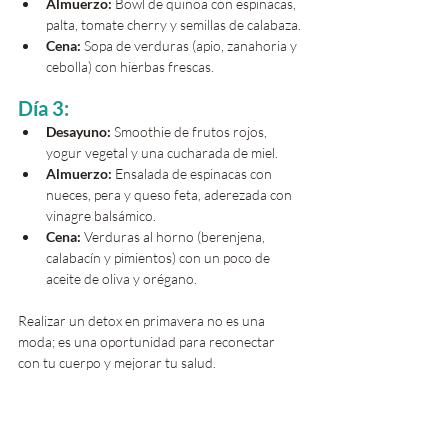
Almuerzo:
 Bowl de quinoa con espinacas, 
palta, tomate cherry y semillas de calabaza.
Cena:
 Sopa de verduras (apio, zanahoria y 
cebolla) con hierbas frescas.
Día 3:
Desayuno:
 Smoothie de frutos rojos, 
yogur vegetal y una cucharada de miel.
Almuerzo:
 Ensalada de espinacas con 
nueces, pera y queso feta, aderezada con 
vinagre balsámico.
Cena:
 Verduras al horno (berenjena, 
calabacín y pimientos) con un poco de 
aceite de oliva y orégano.
Realizar un detox en primavera no es una 
moda; es una oportunidad para reconectar 
con tu cuerpo y mejorar tu salud. 
Al adoptar hábitos más saludables y 
ser consciente de lo que consumís, 