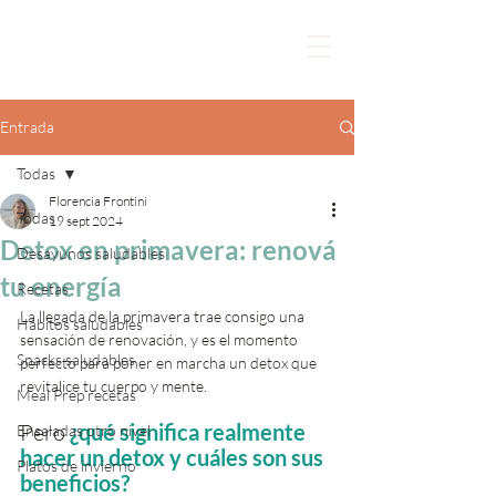
Entrada
Todas
Florencia Frontini
Todas
19 sept 2024
Detox en primavera: renová
Desayunos saludables
tu energía
Recetas
La llegada de la primavera trae consigo una 
Hábitos saludables
sensación de renovación, y es el momento 
Snacks saludables
perfecto para poner en marcha un detox que 
revitalice tu cuerpo y mente. 
Meal Prep recetas
Pero
 ¿qué significa realmente 
Ensaladas otro nivel
hacer un detox y cuáles son sus 
Platos de invierno
beneficios?