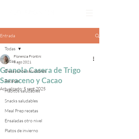
Entrada
Todas
Florencia Frontini
Todas
8 ago 2021
Granola Casera de Trigo
Desayunos saludables
Sarraceno y Cacao
Recetas
Actualizado:
5 sept 2025
Hábitos saludables
Snacks saludables
Meal Prep recetas
Ensaladas otro nivel
Platos de invierno