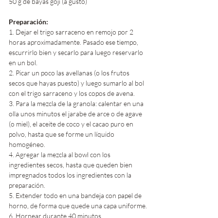
50 g de bayas goji (a gusto)
Preparación:
1. Dejar el trigo sarraceno en remojo por 2 
horas aproximadamente. Pasado ese tiempo, 
escurrirlo bien y secarlo para luego reservarlo 
en un bol.
2. Picar un poco las avellanas (o los frutos 
secos que hayas puesto) y luego sumarlo al bol 
con el trigo sarraceno y los copos de avena.
3. Para la mezcla de la granola: calentar en una 
olla unos minutos el jarabe de arce o de agave 
(o miel), el aceite de coco y el cacao puro en 
polvo, hasta que se forme un líquido 
homogéneo.
4. Agregar la mezcla al bowl con los 
ingredientes secos, hasta que queden bien 
impregnados todos los ingredientes con la 
preparación.
5. Extender todo en una bandeja con papel de 
horno, de forma que quede una capa uniforme.
6. Hornear durante 40 minutos 