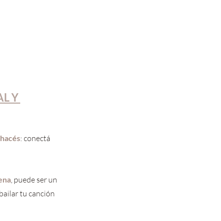
L Y 
 hacés
: conectá 
lena
, puede ser un 
bailar tu canción 