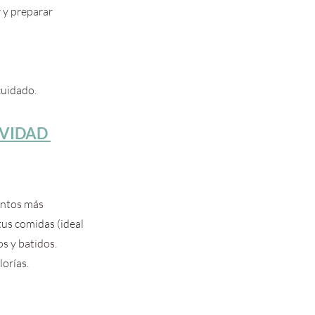
 y preparar 
cuidado.
VIDAD 
entos más 
tus comidas (ideal 
s y batidos. 
lorías.