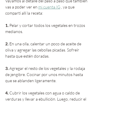
Vayamos al detalle del paso a paso que también 
vas a poder ver en 
mi cuenta IG
 , ya que 
compartí allí la receta:
1. 
Pelar y cortar todos los vegetales en trozos 
medianos.
2. 
En una olla, calentar un poco de aceite de 
oliva y agregar las cebollas picadas. Sofreír 
hasta que estén doradas.
3. 
Agregar el resto de los vegetales y la rodaja 
de jengibre. Cocinar por unos minutos hasta 
que se ablanden ligeramente.
4. 
Cubrir los vegetales con agua o caldo de 
verduras y llevar a ebullición. Luego, reducir el 
fuego y deja cocinar a fuego lento hasta que 
los vegetales estén completamente tiernos.
5. 
Retirar del fuego y dejar enfriar un poco 
antes de procesar la mezcla. Podes utilizar una 