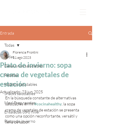
Entrada
Todas
Florencia Frontini
Todas
11 ago 2023
Plato de invierno: sopa
Desayunos saludables
crema de vegetales de
Recetas
estación
Hábitos saludables
Actualizado:
23 jun 2025
Snacks saludables
En la búsqueda constante de alternativas 
Meal Prep recetas
saludables en mi 
#cocinahealthy
, la sopa 
crema de vegetales de estación se presenta 
Ensaladas otro nivel
como una opción reconfortante, versátil y 
Platos de invierno
llena de sabor. 