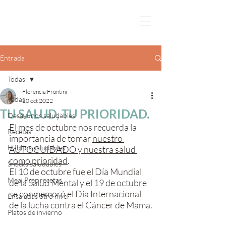
Entrada
Todas
Florencia Frontini
Todas
20 oct 2022
TU SALUD, TU PRIORIDAD.
Desayunos saludables
El mes de octubre nos recuerda la 
Recetas
importancia de tomar 
nuestro 
Hábitos saludables
AUTOCUIDADO y nuestra salud 
como prioridad
.
Snacks saludables
El 10 de octubre fue el Día Mundial 
Meal Prep recetas
de la Salud Mental y el 19 de octubre 
se conmemoró el Día Internacional 
Ensaladas otro nivel
de la lucha contra el Cáncer de Mama.
Platos de invierno