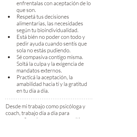
enfrentalas con aceptación de lo 
que son.
Respetá tus decisiones 
alimentarias, las necesidades 
según tu bioindividualidad.
Está bién no poder con todo y 
pedir ayuda cuando sentís que 
sola no estás pudiendo.
Sé compasiva contigo misma. 
Soltá la culpa y la exigencia de 
mandatos externos.
Practicá la aceptación, la 
amabilidad hacia tí y la gratitud 
en tu día a día.
Desde mi trabajo como psicóloga y 
coach, trabajo día a día para 
acompañar a las personas a cultivar 
su amor propio y lograr cuidar la 
salud física y mental, priorizándose, 