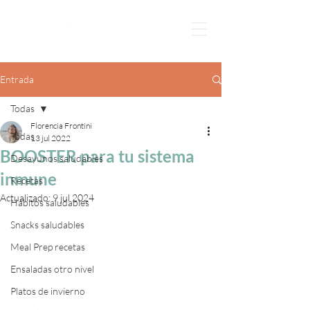
Entrada
Todas
Florencia Frontini
Todas
13 jul 2022
BOOSTER para tu sistema
Desayunos saludables
inmune
Recetas
Actualizado:
9 jul 2024
Hábitos saludables
Snacks saludables
Meal Prep recetas
Ensaladas otro nivel
Platos de invierno