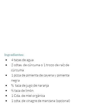
Ingredientes: 
4 tazas de agua
2 cdtas. de cúrcuma o 1 trozo de raíz de 
cúrcuma
1 pizca de pimienta de cayena y pimienta 
negra 
¾  taza de jugo de naranja
½ taza de limón
1 Cda. de miel orgánica
1 cdta. de vinagre de manzana (opcional)