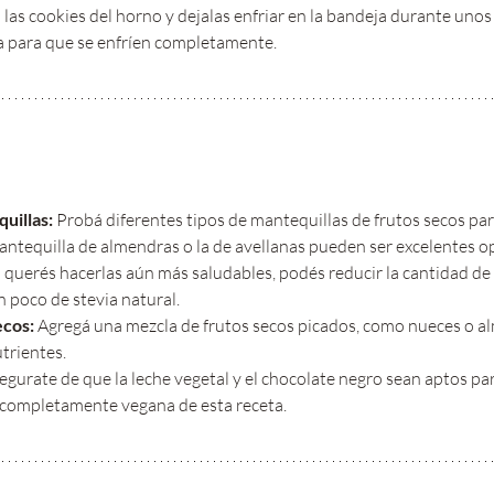
á las cookies del horno y dejalas enfriar en la bandeja durante uno
lla para que se enfríen completamente.
uillas:
 Probá diferentes tipos de mantequillas de frutos secos para
mantequilla de almendras o la de avellanas pueden ser excelentes o
i querés hacerlas aún más saludables, podés reducir la cantidad de
 poco de stevia natural.
ecos:
 Agregá una mezcla de frutos secos picados, como nueces o al
trientes.
egurate de que la leche vegetal y el chocolate negro sean aptos par
 completamente vegana de esta receta.