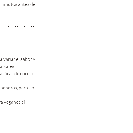
s minutos antes de 
 variar el sabor y 
pciones.
 azúcar de coco o 
mendras, para un 
a veganos si 