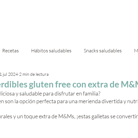
 mí
Servicios
Casas & Deco
Ebooks
Shop
Recetas
Hábitos saludables
Snacks saludables
M
1 jul 2024
2 min de lectura
 de invierno
Granola
rdibles gluten free con extra de M&
iciosa y saludable para disfrutar en familia? 
en son la opción perfecta para una merienda divertida y nutri
ales y un toque extra de M&Ms, ¡estas galletas se convertir