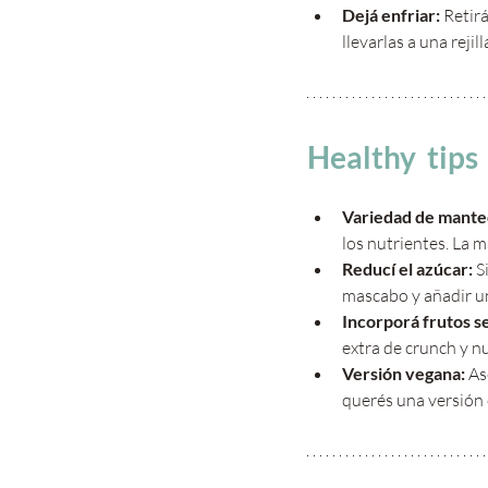
Dejá enfriar:
 Retir
llevarlas a una reji
Healthy  tips
Variedad de manteq
los nutrientes. La 
Reducí el azúcar:
 S
mascabo y añadir un
Incorporá frutos s
extra de crunch y nu
Versión vegana:
 As
querés una versión