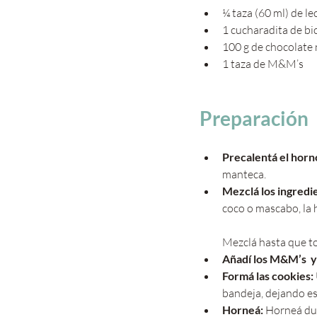
¼ taza (60 ml) de le
1 cucharadita de b
100 g de chocolate
1 taza de M&M’s
Preparación
Precalentá el horn
manteca.
Mezclá los ingredie
coco o mascabo, la h
Mezclá hasta que to
Añadí los M&M’s  y
Formá las cookies:
bandeja, dejando es
Horneá:
 Horneá du