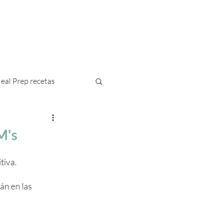
Blog
Contacto
eal Prep recetas
M's
tiva. 
án en las 