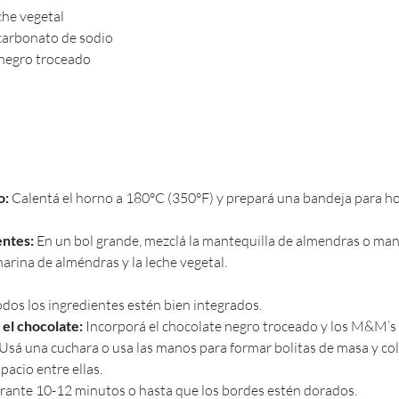
che vegetal
icarbonato de sodio
 negro troceado
o:
 Calentá el horno a 180°C (350°F) y prepará una bandeja para ho
ntes: 
En un bol grande, mezclá la mantequilla de almendras o maní
arina de alméndras y la leche vegetal. 
dos los ingredientes estén bien integrados.
 el chocolate:
 Incorporá el chocolate negro troceado y los M&M’s 
 Usá una cuchara o usa las manos para formar bolitas de masa y colo
pacio entre ellas.
rante 10-12 minutos o hasta que los bordes estén dorados.