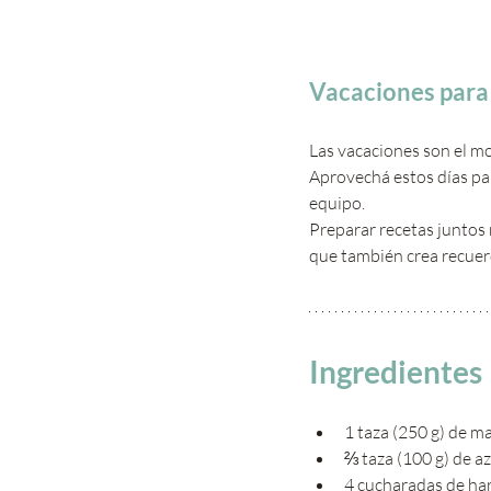
Vacaciones para 
Las vacaciones son el mo
Aprovechá estos días par
equipo. 
Preparar recetas juntos 
que también crea recuer
Ingredientes
1 taza (250 g) de m
⅔ taza (100 g) de a
4 cucharadas de har