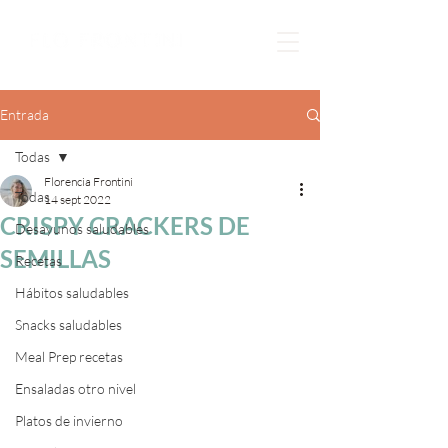
Entrada
Todas
Florencia Frontini
Todas
14 sept 2022
CRISPY CRACKERS DE
Desayunos saludables
SEMILLAS
Recetas
Hábitos saludables
Snacks saludables
Meal Prep recetas
Ensaladas otro nivel
Platos de invierno