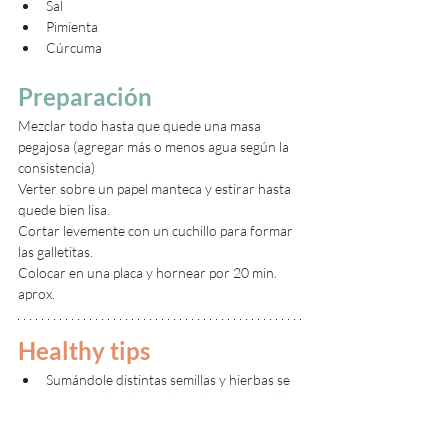
Sal
Pimienta
Cúrcuma
Preparación
Mezclar todo hasta que quede una masa 
pegajosa (agregar más o menos agua según la 
consistencia)
Verter sobre un papel manteca y estirar hasta 
quede bien lisa.
Cortar levemente con un cuchillo para formar 
las galletitas.
Colocar en una placa y hornear por 20 min. 
aprox.
Healthy tips
Sumándole distintas semillas y hierbas se 
aumenta el sabor y el perfil nutricional de 
las galletitas. 
Sentite libre de agregarle cualquier hierba 