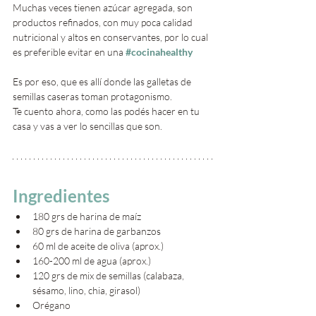
Muchas veces tienen azúcar agregada, son 
productos refinados, con muy poca calidad 
nutricional y altos en conservantes, por lo cual 
es preferible evitar en una 
#cocinahealthy
Es por eso, que es allí donde las galletas de 
semillas caseras toman protagonismo. 
Te cuento ahora, como las podés hacer en tu 
casa y vas a ver lo sencillas que son.
Ingredientes
180 grs de harina de maíz
80 grs de harina de garbanzos
60 ml de aceite de oliva (aprox.)
160-200 ml de agua (aprox.)
120 grs de mix de semillas (calabaza, 
sésamo, lino, chia, girasol)
Orégano