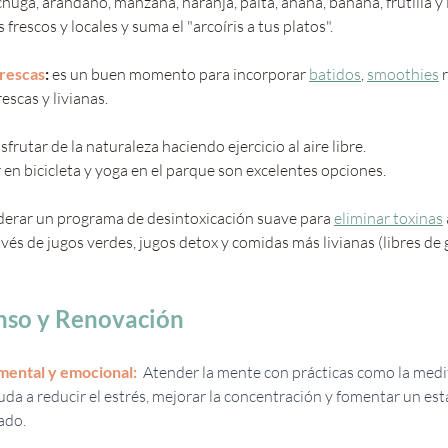
echuga, arándano, manzana, naranja, palta, ananá, banana, frutilla y 
rescos y locales y suma el "arcoíris a tus platos". 
frescas
: 
es un buen momento para incorporar 
batidos
, 
smoothies
 
escas y livianas.
sfrutar de la naturaleza haciendo ejercicio al aire libre. 
 en bicicleta y yoga en el parque son excelentes opciones.
erar un programa de desintoxicación suave para 
eliminar toxinas
avés de jugos verdes, jugos detox y comidas más livianas (libres de 
nso y Renovación
mental y emocional: 
Atender la mente con prácticas como la medit
da a reducir el estrés, mejorar la concentración y fomentar un es
ado.