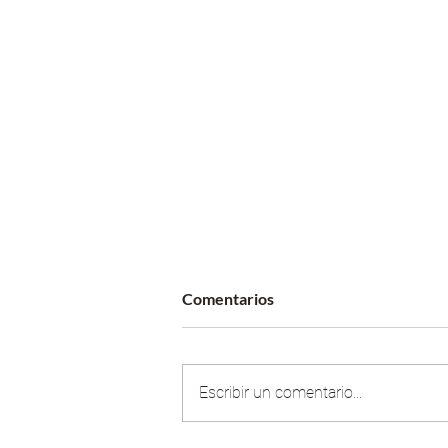
Comentarios
Escribir un comentario...
El ritual que invita a la pausa