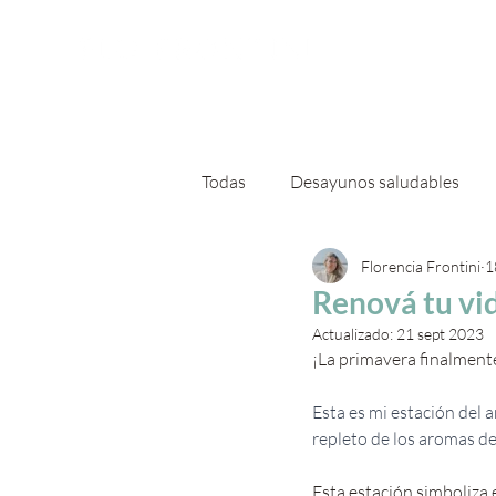
Sobre
Todas
Desayunos saludables
Florencia Frontini
1
Ensaladas otro nivel
Platos
Renová tu vi
Actualizado:
21 sept 2023
¡La primavera finalmente 
Esta es mi estación del a
repleto de los aromas de
Esta estación simboliza e