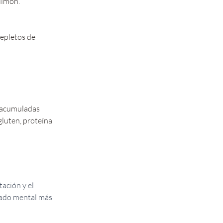
limón. 
repletos de 
 acumuladas 
gluten, proteína 
ación y el 
tado mental más 