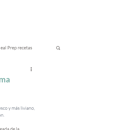
Blog
Contacto
eal Prep recetas
lma
sco y más liviano, 
ón.
gada de la 