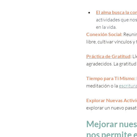
El alma busca la con
actividades que nos
en la vida.
Conexión Social:
 Reunir
libre, cultivar vínculos 
Práctica de Gratitud
:
 L
agradecidos. La gratitud
Tiempo para Ti Mismo: 
meditación o la 
escritur
Explorar Nuevas Activi
explorar un nuevo pasat
Mejorar nuest
nos permite 