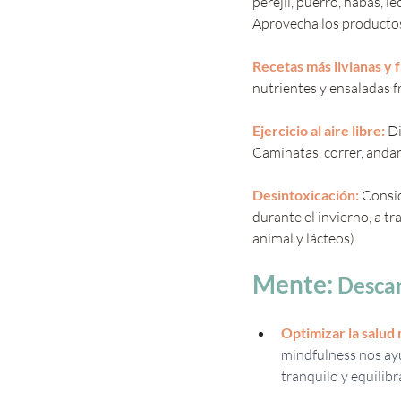
perejil, puerro, habas, l
Aprovecha los productos f
Recetas más livianas y 
nutrientes y ensaladas fr
Ejercicio al aire libre:
Di
Caminatas, correr, andar
Desintoxicación: 
Consid
durante el invierno, a tr
animal y lácteos)
Mente: 
Desca
Optimizar la salud 
mindfulness nos ayu
tranquilo y equilibr