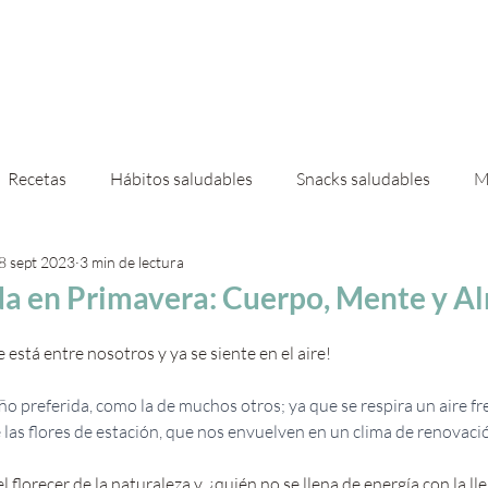
 mí
Servicios
Casas & Deco
Ebooks
Shop
Recetas
Hábitos saludables
Snacks saludables
M
8 sept 2023
3 min de lectura
 de invierno
Granola
da en Primavera: Cuerpo, Mente y A
está entre nosotros y ya se siente en el aire! 
ño preferida, como la de muchos otros; ya que se respira un aire fre
 las flores de estación, que nos envuelven en un clima de renovaci
l florecer de la naturaleza y, ¿quién no se llena de energía con la lle