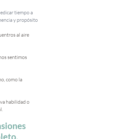
 dedicar tiempo a 
nencia y propósito 
entros al aire 
 nos sentimos 
o, como la 
va habilidad o 
l.
nsiones 
eto, 