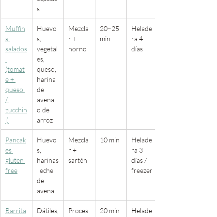
s
Muffin
Huevo
Mezcla
20–25 
Helade
s 
s, 
r + 
min
ra 4 
salados
vegetal
horno
días
es, 
(tomat
queso, 
e + 
harina 
queso 
de 
/ 
avena 
zucchin
o de 
i)
arroz
Pancak
Huevo
Mezcla
10 min
Helade
es 
s, 
r + 
ra 3 
gluten 
harinas
sartén
días / 
free
 leche 
freezer
de 
avena
Barrita
Dátiles,
Proces
20 min
Helade