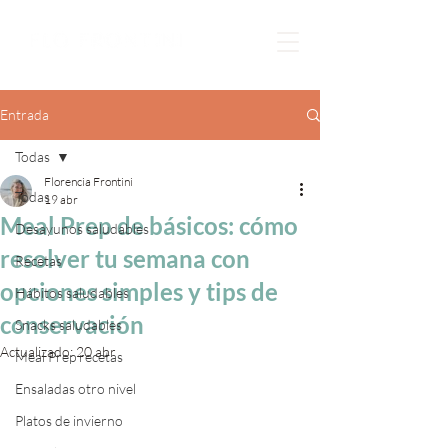
Entrada
Todas
Florencia Frontini
Todas
19 abr
Meal Prep de básicos: cómo
Desayunos saludables
resolver tu semana con
Recetas
opciones simples y tips de
Hábitos saludables
conservación
Snacks saludables
Actualizado:
20 abr
Meal Prep recetas
Ensaladas otro nivel
Platos de invierno