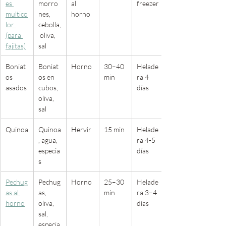
es 
morro
al 
freezer
multico
nes,  
horno
lor 
cebolla,
(para 
 oliva, 
fajitas)
sal
Boniat
Boniat
Horno
30–40 
Helade
os 
os en 
min
ra 4 
asados
cubos, 
días
oliva, 
sal
Quinoa
Quinoa
Hervir
15 min
Helade
, agua, 
ra 4-5 
especia
días
s
Pechug
Pechug
Horno
25–30 
Helade
as al 
as, 
min
ra 3–4 
horno
oliva, 
días
sal, 
especia