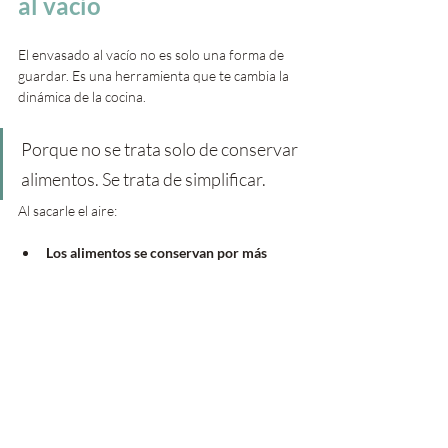
al vacío
El envasado al vacío no es solo una forma de 
guardar. Es una herramienta que te cambia la 
dinámica de la cocina.
Porque no se trata solo de conservar 
alimentos. Se trata de simplificar.
Al sacarle el aire:
Los alimentos se conservan por más 
tiempo
 Mantienen mejor su frescura, sabor y 
textura.
Se reduce el desperdicio
 Podés organizar mejor lo que preparás y 
evitar que se arruine.
Mejora la organización
 Todo queda más compacto, ordenado y 
visible.