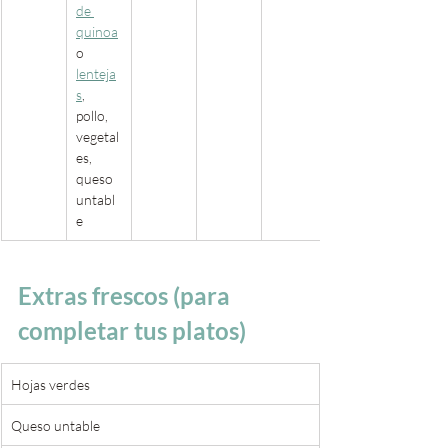
de 
quinoa
o 
lenteja
s
, 
pollo, 
vegetal
es, 
queso 
untabl
e
Extras frescos (para 
completar tus platos)
Hojas verdes
Queso untable