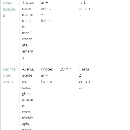
s tipo 
 frutos 
ar + 
ra 1 
snicker
secos, 
enfriar 
seman
s
mante
+ 
a
quilla 
bañar
de 
maní, 
chocol
ate 
amarg
o
Barrita
Avena, 
Proces
20 min
Hasta 
s de 
aceite 
ar + 
2 
avena
de 
horno
seman
coco, 
as
ghee, 
azúcar 
de 
coco, 
miel/m
aple, 
pasas