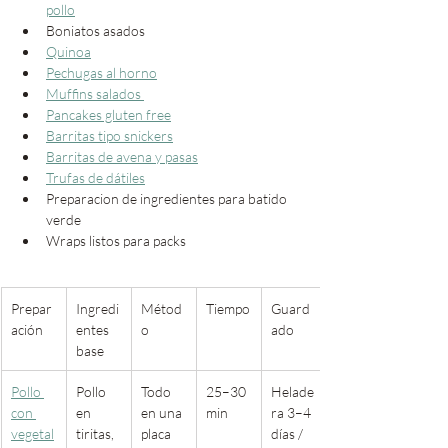
pollo
Boniatos asados
Quinoa
Pechugas al horno
Muffins salados 
Pancakes gluten free
Barritas tipo snickers
Barritas de avena y pasas
Trufas de dátiles
Preparacion de ingredientes para batido 
verde
Wraps listos para packs
Prepar
Ingredi
Métod
Tiempo
Guard
ación
entes 
o
ado
base
Pollo 
Pollo 
Todo 
25–30 
Helade
con 
en 
en una 
min
ra 3–4 
vegetal
tiritas, 
placa 
días / 