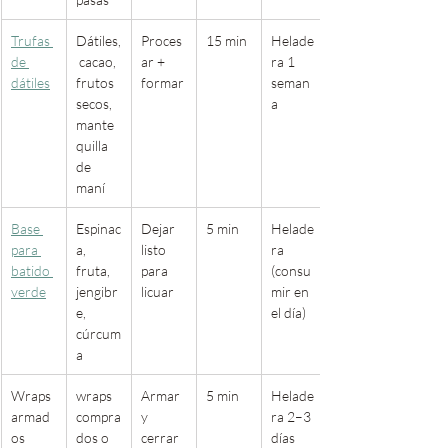
Trufas 
Dátiles,
Proces
15 min
Helade
de 
 cacao, 
ar + 
ra 1 
dátiles
frutos 
formar
seman
secos, 
a
mante
quilla 
de 
maní
Base 
Espinac
Dejar 
5 min
Helade
para 
a, 
listo 
ra 
batido 
fruta, 
para 
(consu
verde
jengibr
licuar
mir en 
e, 
el día)
cúrcum
a
Wraps 
wraps 
Armar 
5 min
Helade
armad
compra
y 
ra 2–3 
os
dos o 
cerrar
días